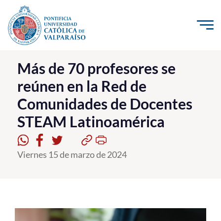
Click acá para ir directamente al contenido
La Universidad
Más de 70 profesores se
reúnen en la Red de
Investigación, Creación e Innovación
Comunidades de Docentes
PUCV Internacional
STEAM Latinoamérica
Vinculación con el Medio
Admisión
Viernes 15 de marzo de 2024
Pregrado
Postgrado
Formación Continua