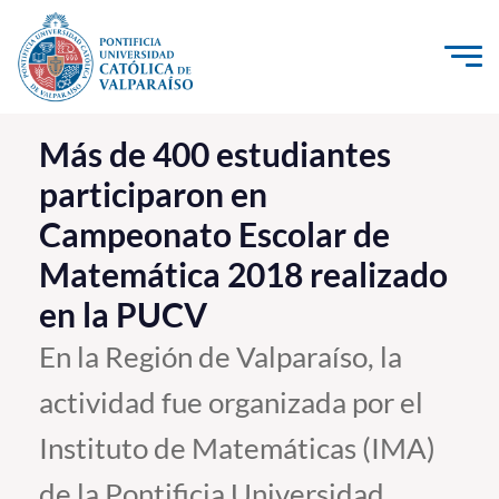
Click acá para ir directamente al contenido
La Universidad
Más de 400 estudiantes
participaron en
Investigación, Creación e Innovación
Campeonato Escolar de
PUCV Internacional
Matemática 2018 realizado
Vinculación con el Medio
en la PUCV
Admisión
En la Región de Valparaíso, la
actividad fue organizada por el
Pregrado
Instituto de Matemáticas (IMA)
Postgrado
Formación Continua
de la Pontificia Universidad