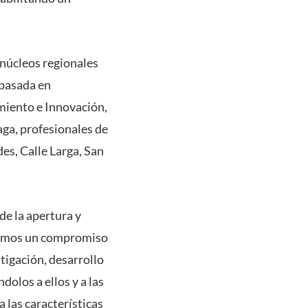
 núcleos regionales
 basada en
imiento e Innovación,
aga, profesionales de
s, Calle Larga, San
de la apertura y
enemos un compromiso
tigación, desarrollo
dolos a ellos y a las
 las características