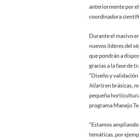
anteriormente por el
coordinadora científ
Durante el masivo en
nuevos líderes del sé
que pondrán a dispos
gracias a la fase de
“Diseño y validación
hilaris
en brásicas, m
pequeña horticultura 
programa Manejo Terr
“Estamos ampliando 
temáticas, por ejempl