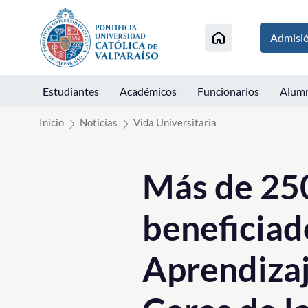
Click acá para ir directamente al contenido
Admisi
Estudiantes
Académicos
Funcionarios
Alum
Inicio
Noticias
Vida Universitaria
Más de 250
beneficiad
Aprendizaj