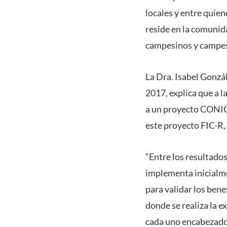
locales y entre quie
reside en la comunida
campesinos y campesi
La Dra. Isabel Gonzál
2017, explica que a la
a un proyecto CONICY
este proyecto FIC-R, 
“Entre los resultado
implementa inicialmen
para validar los bene
donde se realiza la e
cada uno encabezado 