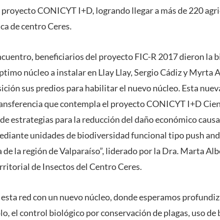
 proyecto CONICYT I+D, logrando llegar a más de 220 agricu
ica de centro Ceres.
cuentro, beneficiarios del proyecto FIC-R 2017 dieron la b
ptimo núcleo a instalar en Llay Llay, Sergio Cádiz y Myrta 
ición sus predios para habilitar el nuevo núcleo. Esta nuev
 transferencia que contempla el proyecto CONICYT I+D Cienc
 de estrategias para la reducción del daño económico caus
ediante unidades de biodiversidad funcional tipo push and 
de la región de Valparaíso”, liderado por la Dra. Marta Alb
itorial de Insectos del Centro Ceres.
esta red con un nuevo núcleo, donde esperamos profundiz
o, el control biológico por conservación de plagas, uso de 