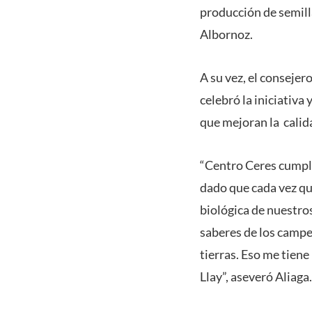
producción de semilla
Albornoz.
A su vez, el consejer
celebró la iniciativa
que mejoran la calida
“Centro Ceres cumple
dado que cada vez q
biológica de nuestro
saberes de los campe
tierras. Eso me tiene
Llay”, aseveró Aliaga.