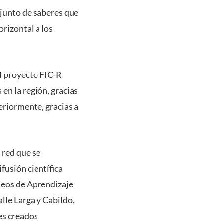
njunto de saberes que
orizontal a los
el proyecto FIC-R
 en la región, gracias
eriormente, gracias a
 red que se
fusión científica
cleos de Aprendizaje
alle Larga y Cabildo,
es creados