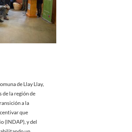
comuna de Llay Llay,
 de la región de
ansición a la
ncentivar que
io (INDAP), y del
abilitando un