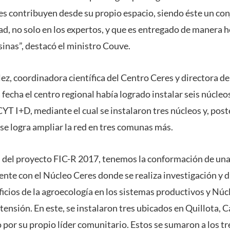
nes contribuyen desde su propio espacio, siendo éste un co
d, no solo en los expertos, y que es entregado de manera h
nas”, destacó el ministro Couve.
ez, coordinadora científica del Centro Ceres y directora d
 fecha el centro regional había logrado instalar seis núcleos
T I+D, mediante el cual se instalaron tres núcleos y, post
se logra ampliar la red en tres comunas más.
s del proyecto FIC-R 2017, tenemos la conformación de una
te con el Núcleo Ceres donde se realiza investigación y di
ficios de la agroecología en los sistemas productivos y Nú
xtensión. En este, se instalaron tres ubicados en Quillota, C
por su propio líder comunitario. Estos se sumaron a los tr