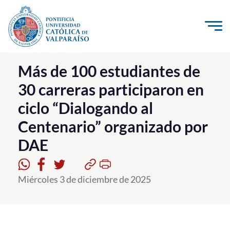
Click acá para ir directamente al contenido
La Universidad
Más de 100 estudiantes de
30 carreras participaron en
Investigación, Creación e Innovación
ciclo “Dialogando al
PUCV Internacional
Centenario” organizado por
Vinculación con el Medio
DAE
Admisión
Miércoles 3 de diciembre de 2025
Pregrado
Postgrado
Formación Continua