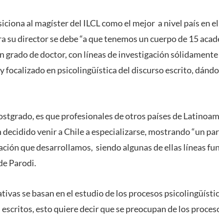
iciona al magíster del ILCL como el mejor a nivel país en el
para su director se debe “a que tenemos un cuerpo de 15 aca
on grado de doctor, con líneas de investigación sólidamente
y focalizado en psicolingüística del discurso escrito, dándo
 postgrado, es que profesionales de otros países de Latino
decidido venir a Chile a especializarse, mostrando “un par
gación que desarrollamos, siendo algunas de ellas líneas f
de Parodi.
ativas se basan en el estudio de los procesos psicolingüís
escritos, esto quiere decir que se preocupan de los proces