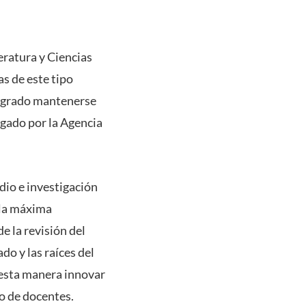
eratura y Ciencias
s de este tipo
 logrado mantenerse
gado por la Agencia
dio e investigación
 la máxima
e la revisión del
do y las raíces del
 esta manera innovar
po de docentes.