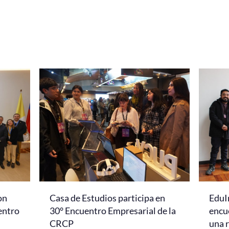
on
Casa de Estudios participa en
EduI
entro
30° Encuentro Empresarial de la
encu
CRCP
una r