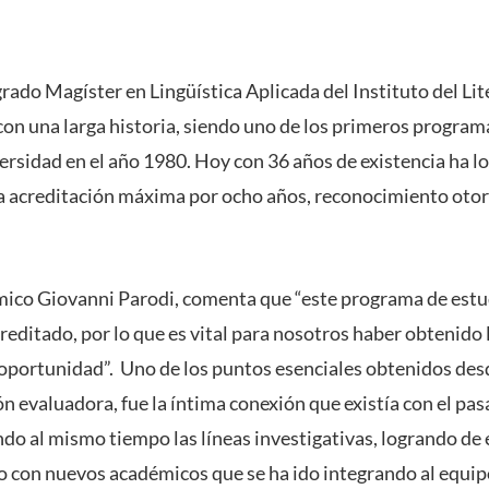
rado Magíster en Lingüística Aplicada del Instituto del Lit
con una larga historia, siendo uno de los primeros programa
versidad en el año 1980. Hoy con 36 años de existencia ha
a acreditación máxima por ocho años, reconocimiento otor
émico Giovanni Parodi, comenta que “este programa de estu
reditado, por lo que es vital para nosotros haber obtenido
 oportunidad”. Uno de los puntos esenciales obtenidos desd
n evaluadora, fue la íntima conexión que existía con el pasa
ando al mismo tiempo las líneas investigativas, logrando de
o con nuevos académicos que se ha ido integrando al equi