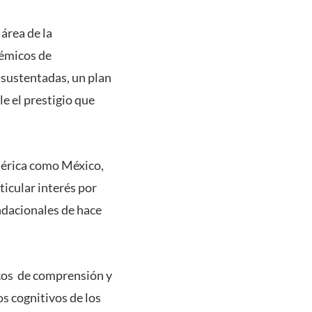
 área de la
démicos de
 sustentadas, un plan
le el prestigio que
américa como México,
ticular interés por
undacionales de hace
ticos de comprensión y
os cognitivos de los