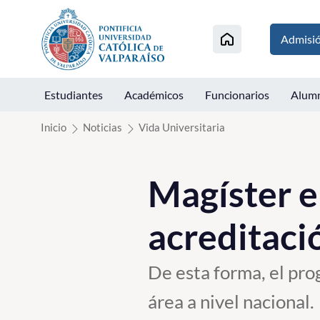
Click acá para ir directamente al contenido
Admisi
Estudiantes
Académicos
Funcionarios
Alum
Inicio
Noticias
Vida Universitaria
Magíster e
acreditaci
De esta forma, el pro
área a nivel nacional.