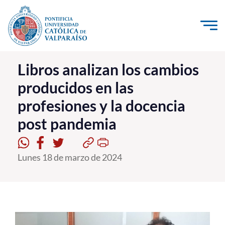
Click acá para ir directamente al contenido
La Universidad
Libros analizan los cambios
producidos en las
Investigación, Creación e Innovación
profesiones y la docencia
PUCV Internacional
post pandemia
Vinculación con el Medio
Admisión
Lunes 18 de marzo de 2024
Pregrado
Postgrado
Formación Continua