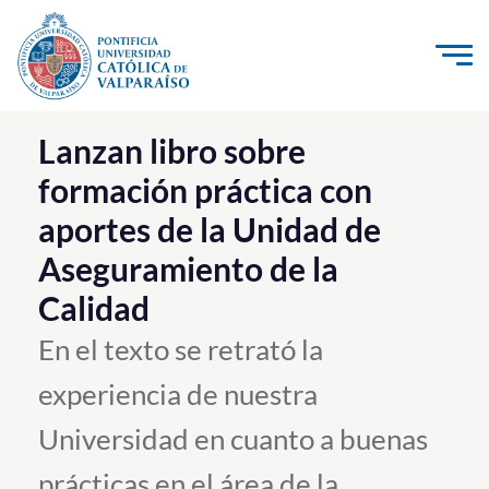
Click acá para ir directamente al contenido
La Universidad
Lanzan libro sobre
formación práctica con
Investigación, Creación e Innovación
aportes de la Unidad de
PUCV Internacional
Aseguramiento de la
Vinculación con el Medio
Calidad
Admisión
En el texto se retrató la
experiencia de nuestra
Pregrado
Universidad en cuanto a buenas
Postgrado
Formación Continua
prácticas en el área de la