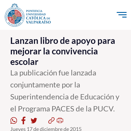
Click acá para ir directamente al contenido
La Universidad
Lanzan libro de apoyo para
mejorar la convivencia
Investigación, Creación e Innovación
escolar
PUCV Internacional
Vinculación con el Medio
La publicación fue lanzada
conjuntamente por la
Admisión
Superintendencia de Educación y
Pregrado
el Programa PACES de la PUCV.
Postgrado
Formación Continua
Jueves 17 de diciembre de 2015