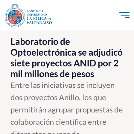
Click acá para ir directamente al contenido
La Universidad
Laboratorio de
Optoelectrónica se adjudicó
Investigación, Creación e Innovación
siete proyectos ANID por 2
PUCV Internacional
mil millones de pesos
Vinculación con el Medio
Entre las iniciativas se incluyen
Admisión
dos proyectos Anillo, los que
Pregrado
permitirán agrupar propuestas de
Postgrado
colaboración científica entre
Formación Continua