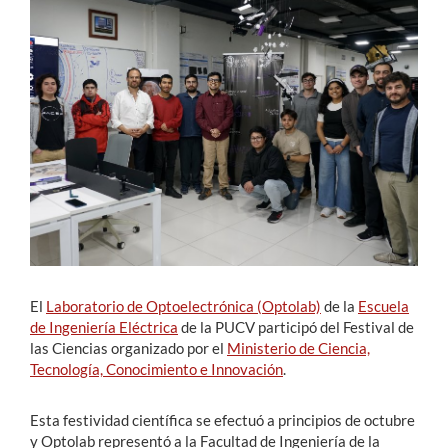
Estudiantes
Académicos
Funcionarios
Alumni
English
El
Laboratorio de Optoelectrónica (Optolab)
de la
Escuela
de Ingeniería Eléctrica
de la PUCV participó del Festival de
las Ciencias organizado por el
Ministerio de Ciencia,
Tecnología, Conocimiento e Innovación
.
Esta festividad científica se efectuó a principios de octubre
y Optolab representó a la Facultad de Ingeniería de la