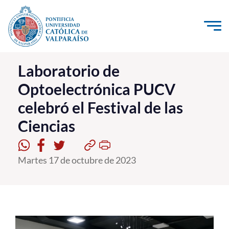
Click acá para ir directamente al contenido
La Universidad
Laboratorio de
Optoelectrónica PUCV
Investigación, Creación e Innovación
celebró el Festival de las
PUCV Internacional
Ciencias
Vinculación con el Medio
Admisión
Martes 17 de octubre de 2023
Pregrado
Postgrado
Formación Continua