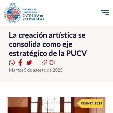
Click acá para ir directamente al contenido
La Universidad
La creación artística se
consolida como eje
Investigación, Creación e Innovación
estratégico de la PUCV
PUCV Internacional
Vinculación con el Medio
Martes 5 de agosto de 2025
Admisión
Pregrado
Postgrado
Formación Continua