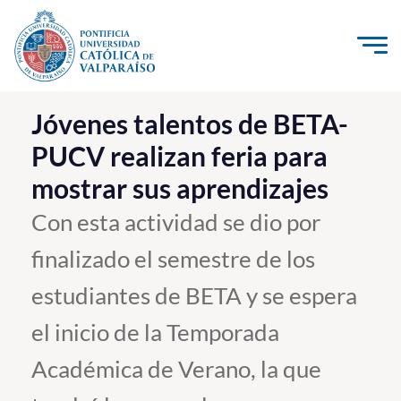
Click acá para ir directamente al contenido
La Universidad
Jóvenes talentos de BETA-
PUCV realizan feria para
Investigación, Creación e Innovación
mostrar sus aprendizajes
PUCV Internacional
Vinculación con el Medio
Con esta actividad se dio por
finalizado el semestre de los
Admisión
estudiantes de BETA y se espera
Pregrado
el inicio de la Temporada
Postgrado
Académica de Verano, la que
Formación Continua