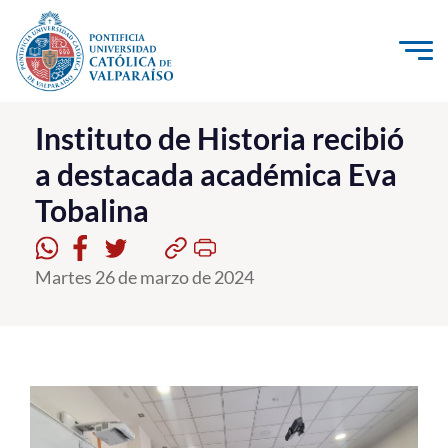
Click acá para ir directamente al contenido
La Universidad
Instituto de Historia recibió
a destacada académica Eva
Investigación, Creación e Innovación
Tobalina
PUCV Internacional
Vinculación con el Medio
Martes 26 de marzo de 2024
Admisión
Pregrado
Postgrado
Formación Continua