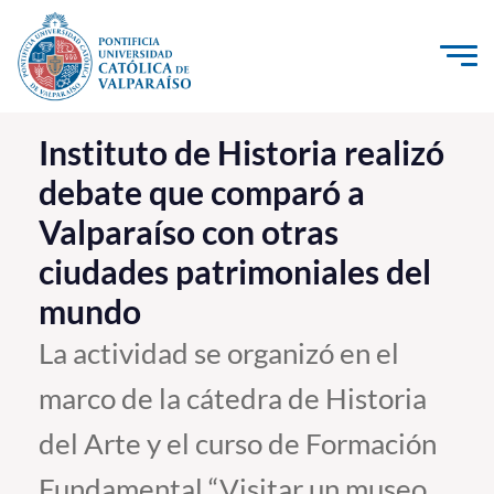
Click acá para ir directamente al contenido
La Universidad
Instituto de Historia realizó
debate que comparó a
Investigación, Creación e Innovación
Valparaíso con otras
PUCV Internacional
ciudades patrimoniales del
Vinculación con el Medio
mundo
Admisión
La actividad se organizó en el
marco de la cátedra de Historia
Pregrado
del Arte y el curso de Formación
Postgrado
Formación Continua
Fundamental “Visitar un museo