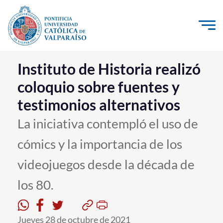
Click acá para ir directamente al contenido
La Universidad
Instituto de Historia realizó
coloquio sobre fuentes y
Investigación, Creación e Innovación
testimonios alternativos
PUCV Internacional
Vinculación con el Medio
La iniciativa contempló el uso de
cómics y la importancia de los
Admisión
videojuegos desde la década de
Pregrado
los 80.
Postgrado
Formación Continua
Jueves 28 de octubre de 2021