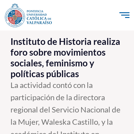
Click acá para ir directamente al contenido
La Universidad
Instituto de Historia realiza
foro sobre movimientos
Investigación, Creación e Innovación
sociales, feminismo y
PUCV Internacional
políticas públicas
Vinculación con el Medio
La actividad contó con la
Admisión
participación de la directora
Pregrado
regional del Servicio Nacional de
Postgrado
la Mujer, Waleska Castillo, y la
Formación Continua