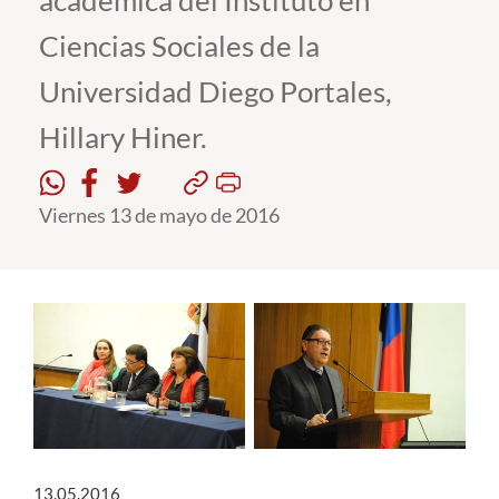
académica del Instituto en
Ciencias Sociales de la
Estudiantes
Universidad Diego Portales,
Académicos
Hillary Hiner.
Funcionarios
Alumni
Viernes 13 de mayo de 2016
English
13.05.2016