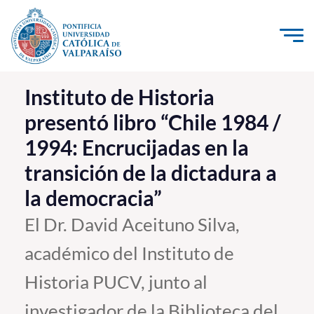
Click acá para ir directamente al contenido
La Universidad
Instituto de Historia
presentó libro “Chile 1984 /
Investigación, Creación e Innovación
1994: Encrucijadas en la
PUCV Internacional
transición de la dictadura a
Vinculación con el Medio
la democracia”
Admisión
El Dr. David Aceituno Silva,
académico del Instituto de
Pregrado
Historia PUCV, junto al
Postgrado
Formación Continua
investigador de la Biblioteca del