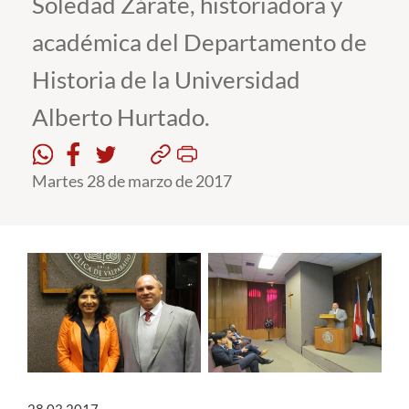
Soledad Zárate, historiadora y
académica del Departamento de
Estudiantes
Historia de la Universidad
Académicos
Alberto Hurtado.
Funcionarios
Alumni
Martes 28 de marzo de 2017
English