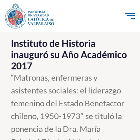
Click acá para ir directamente al contenido
La Universidad
Instituto de Historia
inauguró su Año Académico
Investigación, Creación e Innovación
2017
PUCV Internacional
Vinculación con el Medio
“Matronas, enfermeras y
asistentes sociales: el liderazgo
Admisión
femenino del Estado Benefactor
Pregrado
chileno, 1950-1973″ se tituló la
Postgrado
ponencia de la Dra. María
Formación Continua