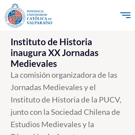
Click acá para ir directamente al contenido
La Universidad
Instituto de Historia
inaugura XX Jornadas
Investigación, Creación e Innovación
Medievales
PUCV Internacional
Vinculación con el Medio
La comisión organizadora de las
Jornadas Medievales y el
Admisión
Instituto de Historia de la PUCV,
Pregrado
junto con la Sociedad Chilena de
Postgrado
Estudios Medievales y la
Formación Continua