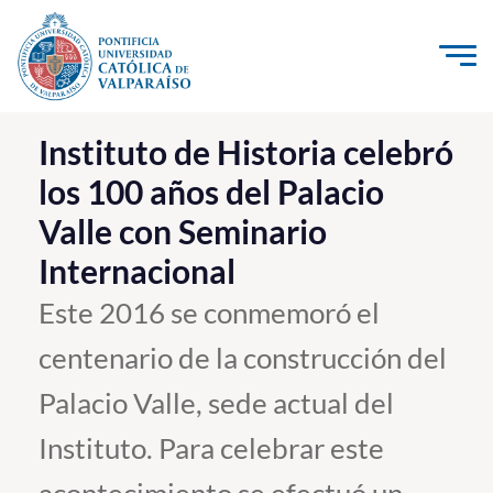
Click acá para ir directamente al contenido
La Universidad
Instituto de Historia celebró
los 100 años del Palacio
Investigación, Creación e Innovación
Valle con Seminario
PUCV Internacional
Internacional
Vinculación con el Medio
Este 2016 se conmemoró el
Admisión
centenario de la construcción del
Pregrado
Palacio Valle, sede actual del
Postgrado
Instituto. Para celebrar este
Formación Continua