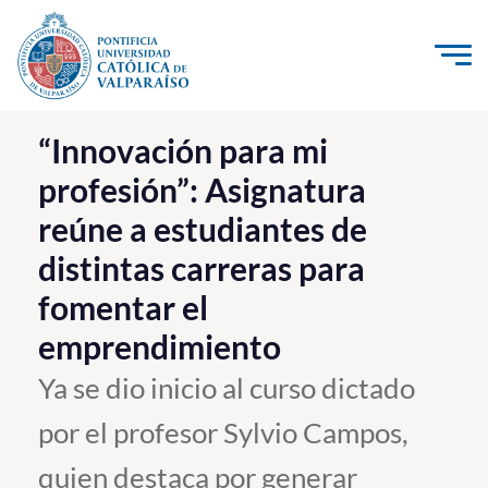
Click acá para ir directamente al contenido
La Universidad
“Innovación para mi
profesión”: Asignatura
Investigación, Creación e Innovación
reúne a estudiantes de
PUCV Internacional
distintas carreras para
Vinculación con el Medio
fomentar el
Admisión
emprendimiento
Ya se dio inicio al curso dictado
Pregrado
por el profesor Sylvio Campos,
Postgrado
quien destaca por generar
Formación Continua