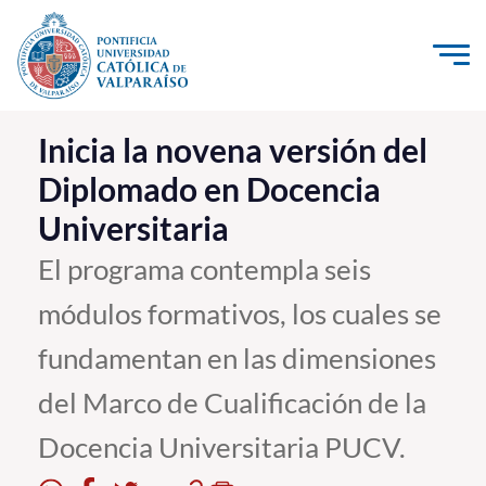
Click acá para ir directamente al contenido
La Universidad
Inicia la novena versión del
Diplomado en Docencia
Investigación, Creación e Innovación
Universitaria
PUCV Internacional
Vinculación con el Medio
El programa contempla seis
módulos formativos, los cuales se
Admisión
fundamentan en las dimensiones
Pregrado
del Marco de Cualificación de la
Postgrado
Docencia Universitaria PUCV.
Formación Continua