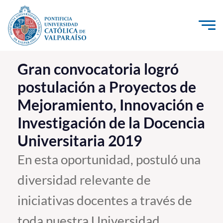
Click acá para ir directamente al contenido
La Universidad
Gran convocatoria logró
postulación a Proyectos de
Investigación, Creación e Innovación
Mejoramiento, Innovación e
PUCV Internacional
Investigación de la Docencia
Vinculación con el Medio
Universitaria 2019
Admisión
En esta oportunidad, postuló una
diversidad relevante de
Pregrado
iniciativas docentes a través de
Postgrado
Formación Continua
toda nuestra Universidad.