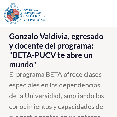
Click acá para ir directamente al contenido
La Universidad
Gonzalo Valdivia, egresado
y docente del programa:
Investigación, Creación e Innovación
"BETA-PUCV te abre un
PUCV Internacional
mundo"
Vinculación con el Medio
El programa BETA ofrece clases
Admisión
especiales en las dependencias
Pregrado
de la Universidad, ampliando los
Postgrado
conocimientos y capacidades de
Formación Continua