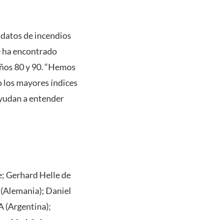
 datos de incendios
se ha encontrado
 años 80 y 90. “Hemos
 los mayores índices
ayudan a entender
e; Gerhard Helle de
(Alemania); Daniel
A (Argentina);