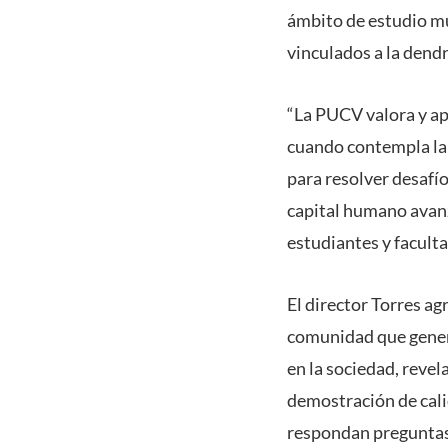
ámbito de estudio mu
vinculados a la dend
“La PUCV valora y apo
cuando contempla la i
para resolver desafí
capital humano avanz
estudiantes y faculta
El director Torres a
comunidad que gener
en la sociedad, revel
demostración de cal
respondan preguntas 