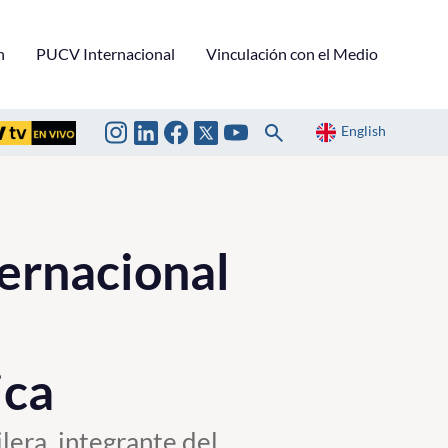
n
PUCV Internacional
Vinculación con el Medio
English
ternacional
ica
lera, integrante del