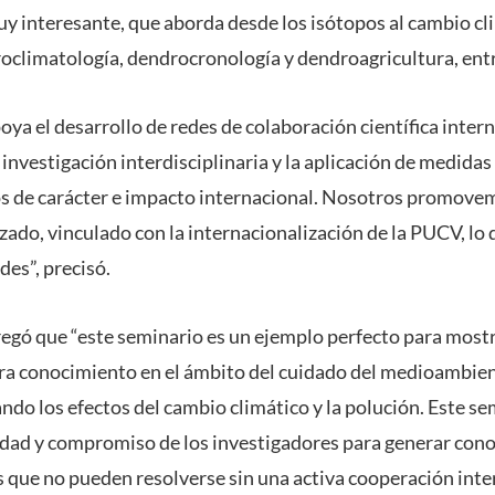
y interesante, que aborda desde los isótopos al cambio cl
roclimatología, dendrocronología y dendroagricultura, entr
ya el desarrollo de redes de colaboración científica intern
nvestigación interdisciplinaria y la aplicación de medidas
os de carácter e impacto internacional. Nosotros promove
ado, vinculado con la internacionalización de la PUCV, lo 
des”, precisó.
gregó que “este seminario es un ejemplo perfecto para most
a conocimiento en el ámbito del cuidado del medioambie
ando los efectos del cambio climático y la polución. Este s
idad y compromiso de los investigadores para generar con
que no pueden resolverse sin una activa cooperación inter