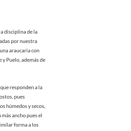
 disciplina de la
radas por nuestra
 una araucaria con
le y Puelo, además de
 que responden a la
gostos, pues
ños húmedos y secos,
á más ancho pues el
imilar forma a los