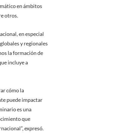
imático en ámbitos
e otros.
acional, en especial
 globales y regionales
mos la formación de
que incluye a
rar cómo la
nte puede impactar
eminario es una
ocimiento que
nacional”, expresó.