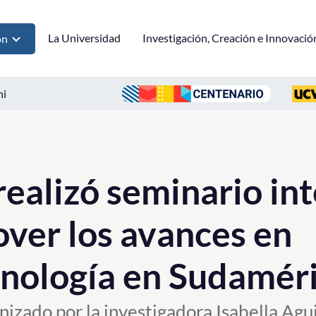
La Universidad
Investigación, Creación e Innovació
ón
ni
realizó seminario in
ver los avances en
nología en Sudamér
nizado por la investigadora Isabella Agui