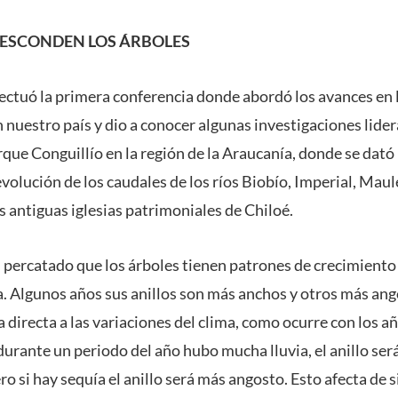
 ESCONDEN LOS ÁRBOLES
ectuó la primera conferencia donde abordó los avances en la
nuestro país y dio a conocer algunas investigaciones lide
rque Conguillío en la región de la Araucanía, donde se dató
evolución de los caudales de los ríos Biobío, Imperial, Mau
s antiguas iglesias patrimoniales de Chiloé.
an percatado que los árboles tienen patrones de crecimiento
ma. Algunos años sus anillos son más anchos y otros más an
directa a las variaciones del clima, como ocurre con los a
durante un periodo del año hubo mucha lluvia, el anillo ser
ro si hay sequía el anillo será más angosto. Esto afecta de s