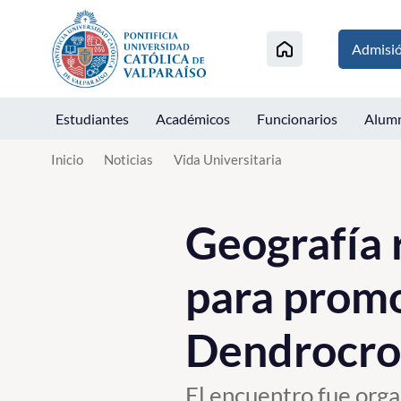
Click acá para ir directamente al contenido
Admisi
Estudiantes
Académicos
Funcionarios
Alum
Inicio
Noticias
Vida Universitaria
Geografía 
para promo
Dendrocro
El encuentro fue orga