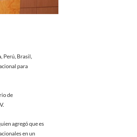
 Perú, Brasil,
acional para
rio de
V.
quien agregó que es
acionales en un