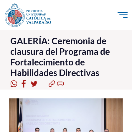
Click acá para ir directamente al contenido
La Universidad
GALERÍA: Ceremonia de
clausura del Programa de
Investigación, Creación e Innovación
Fortalecimiento de
PUCV Internacional
Habilidades Directivas
Vinculación con el Medio
Admisión
Pregrado
Postgrado
Formación Continua