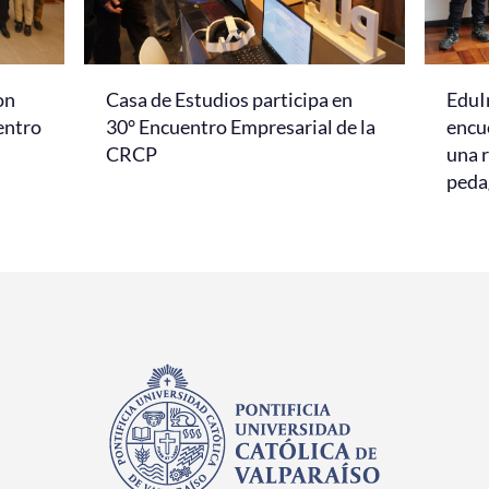
on
Casa de Estudios participa en
EduI
entro
30° Encuentro Empresarial de la
encu
CRCP
una r
peda