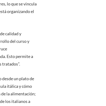
es, lo que se vincula
está organizando el
de calidad y
rollo del curso y
cruce
ada. Esto permite a
 tratados”.
o desde un plato de
ula itálica y cómo
a de la alimentación;
de los italianos a