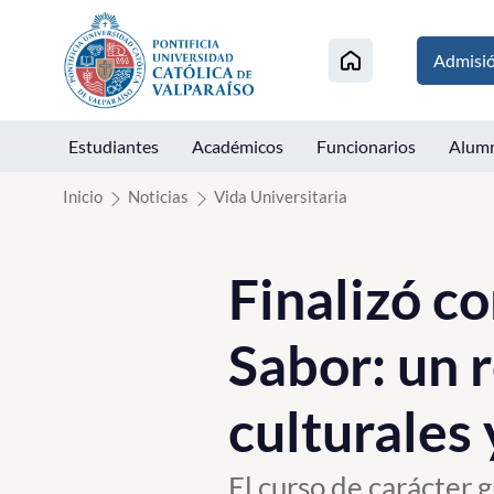
Click acá para ir directamente al contenido
Admisi
Estudiantes
Académicos
Funcionarios
Alum
Inicio
Noticias
Vida Universitaria
Finalizó co
Sabor: un r
culturales 
El curso de carácter 