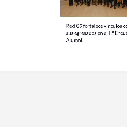
Red G9 fortalece vínculos c
sus egresados en el II° Encu
Alumni