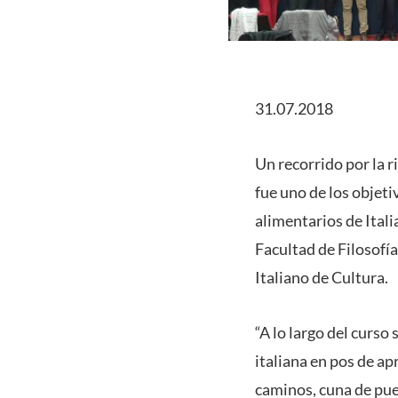
31.07.2018
Un recorrido por la ri
fue uno de los objeti
alimentarios de Itali
Facultad de Filosofía
Italiano de Cultura.
“A lo largo del curso
italiana en pos de ap
caminos, cuna de pueb