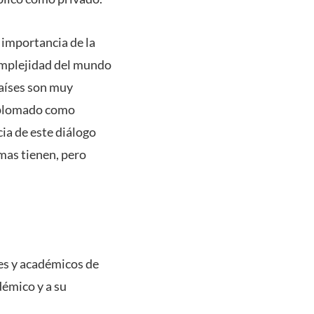
 importancia de la
complejidad del mundo
aíses son muy
diplomado como
ia de este diálogo
mas tienen, pero
es y académicos de
émico y a su