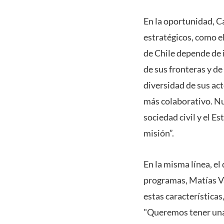
En la oportunidad, C
estratégicos, como e
de Chile depende de 
de sus fronteras y d
diversidad de sus act
más colaborativo. Nu
sociedad civil y el 
misión”.
En la misma línea, e
programas, Matías Va
estas características
"Queremos tener una 