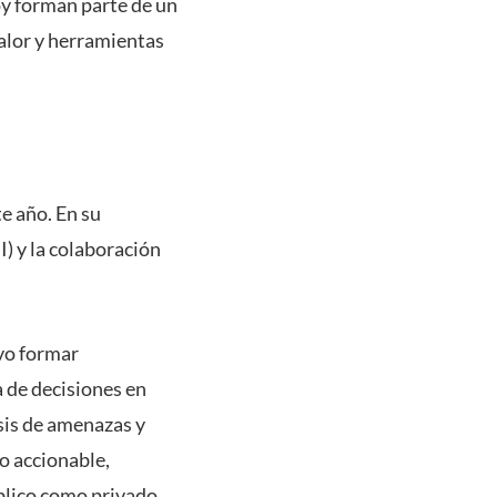
y forman parte de un
valor y herramientas
e año. En su
I) y la colaboración
vo formar
a de decisiones en
sis de amenazas y
o accionable,
blico como privado.