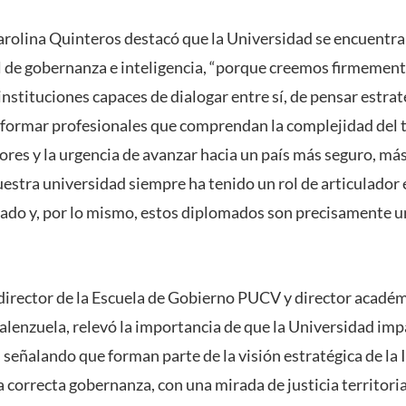
arolina Quinteros destacó que la Universidad se encuentr
l de gobernanza e inteligencia, “porque creemos firmement
instituciones capaces de dialogar entre sí, de pensar estra
e formar profesionales que comprendan la complejidad del te
ores y la urgencia de avanzar hacia un país más seguro, má
estra universidad siempre ha tenido un rol de articulador e
Estado y, por lo mismo, estos diplomados son precisamente 
l director de la Escuela de Gobierno PUCV y director acad
lenzuela, relevó la importancia de que la Universidad im
, señalando que forman parte de la visión estratégica de la 
correcta gobernanza, con una mirada de justicia territoria