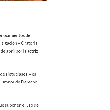
onocimientos de
itigación y Oratoria
e abril por la actriz
e siete clases, y es
a alumnos de Derecho
.
que suponen el uso de