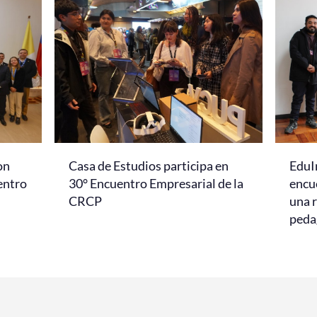
on
Casa de Estudios participa en
EduI
entro
30° Encuentro Empresarial de la
encu
CRCP
una r
peda