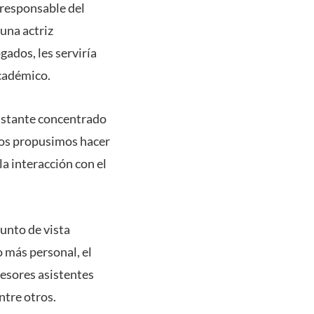
 responsable del
una actriz
gados, les serviría
académico.
bastante concentrado
“Nos propusimos hacer
a interacción con el
unto de vista
o más personal, el
fesores asistentes
ntre otros.