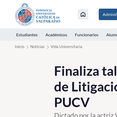
Click acá para ir directamente al contenido
Admisi
Estudiantes
Académicos
Funcionarios
Alum
Inicio
Noticias
Vida Universitaria
Finaliza ta
de Litigac
PUCV
Dictado por la actriz 