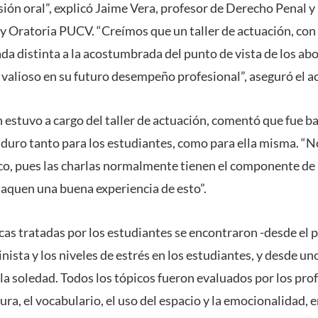
sión oral”, explicó Jaime Vera, profesor de Derecho Penal y
 y Oratoria PUCV. “Creímos que un taller de actuación, con 
da distinta a la acostumbrada del punto de vista de los abo
valioso en su futuro desempeño profesional”, aseguró el 
n estuvo a cargo del taller de actuación, comentó que fue 
 y duro tanto para los estudiantes, como para ella misma. 
co, pues las charlas normalmente tienen el componente de l
saquen una buena experiencia de esto”.
cas tratadas por los estudiantes se encontraron -desde el p
inista y los niveles de estrés en los estudiantes, y desde un
 la soledad. Todos los tópicos fueron evaluados por los pro
ra, el vocabulario, el uso del espacio y la emocionalidad, e