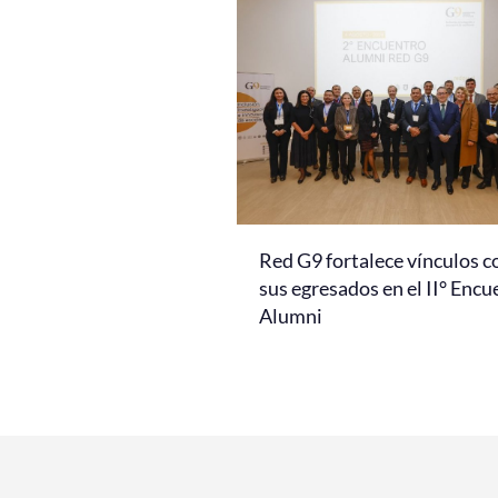
Red G9 fortalece vínculos c
sus egresados en el II° Encu
Alumni