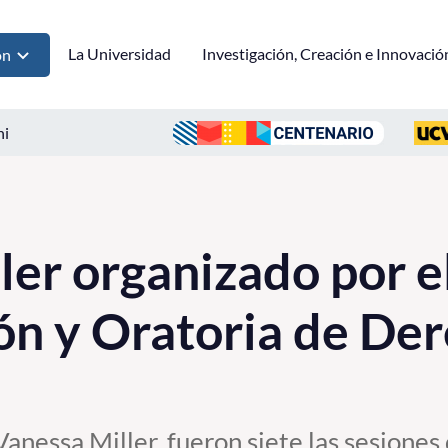
La Universidad
Investigación, Creación e Innovació
ón
ni
ller organizado por 
ión y Oratoria de De
Vanessa Miller, fueron siete las sesiones 