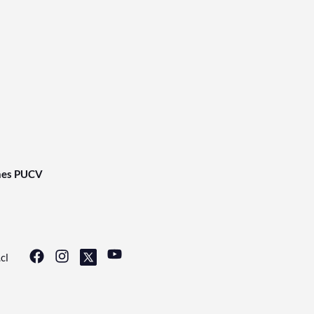
nes PUCV
cl