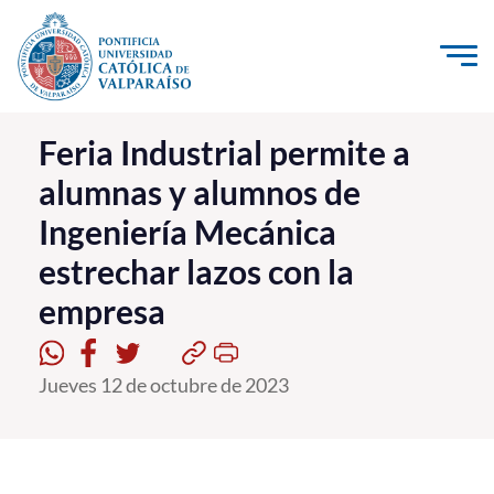
Click acá para ir directamente al contenido
La Universidad
Feria Industrial permite a
alumnas y alumnos de
Investigación, Creación e Innovación
Ingeniería Mecánica
PUCV Internacional
estrechar lazos con la
Vinculación con el Medio
empresa
Admisión
Jueves 12 de octubre de 2023
Pregrado
Postgrado
Formación Continua