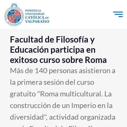
Click acá para ir directamente al contenido
La Universidad
Facultad de Filosofía y
Educación participa en
Investigación, Creación e Innovación
exitoso curso sobre Roma
PUCV Internacional
Vinculación con el Medio
Más de 140 personas asistieron a
la primera sesión del curso
Admisión
gratuito "Roma multicultural. La
Pregrado
construcción de un Imperio en la
Postgrado
diversidad", actividad organizada
Formación Continua