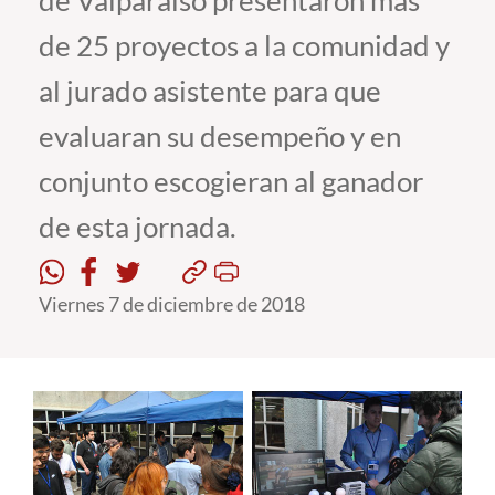
de Valparaíso presentaron más
de 25 proyectos a la comunidad y
Estudiantes
al jurado asistente para que
Académicos
evaluaran su desempeño y en
Funcionarios
conjunto escogieran al ganador
Alumni
de esta jornada.
English
Viernes 7 de diciembre de 2018