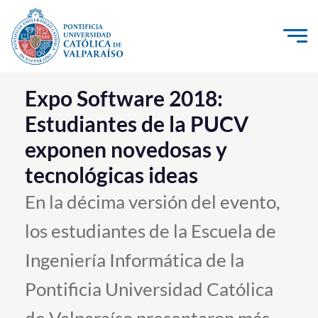
Click acá para ir directamente al contenido
La Universidad
Expo Software 2018:
Estudiantes de la PUCV
Investigación, Creación e Innovación
exponen novedosas y
PUCV Internacional
tecnológicas ideas
Vinculación con el Medio
En la décima versión del evento,
Admisión
los estudiantes de la Escuela de
Pregrado
Ingeniería Informática de la
Postgrado
Pontificia Universidad Católica
Formación Continua