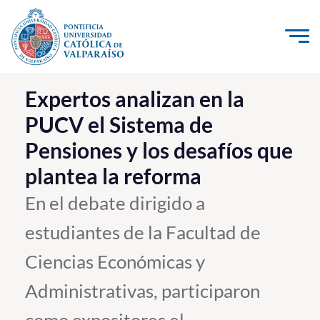
Click acá para ir directamente al contenido
La Universidad
Expertos analizan en la
PUCV el Sistema de
Investigación, Creación e Innovación
Pensiones y los desafíos que
PUCV Internacional
plantea la reforma
Vinculación con el Medio
En el debate dirigido a
Admisión
estudiantes de la Facultad de
Pregrado
Ciencias Económicas y
Postgrado
Administrativas, participaron
Formación Continua