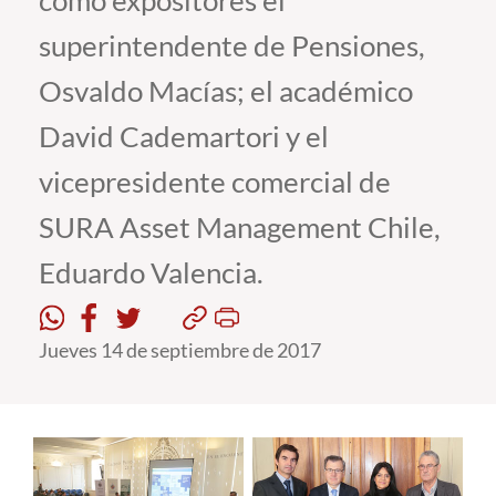
como expositores el
superintendente de Pensiones,
Estudiantes
Osvaldo Macías; el académico
Académicos
David Cademartori y el
Funcionarios
vicepresidente comercial de
Alumni
SURA Asset Management Chile,
Eduardo Valencia.
English
Jueves 14 de septiembre de 2017