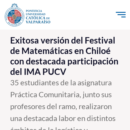
Click acá para ir directamente al contenido
La Universidad
Exitosa versión del Festival
de Matemáticas en Chiloé
Investigación, Creación e Innovación
con destacada participación
PUCV Internacional
del IMA PUCV
Vinculación con el Medio
35 estudiantes de la asignatura
Admisión
Práctica Comunitaria, junto sus
Pregrado
profesores del ramo, realizaron
Postgrado
una destacada labor en distintos
Formación Continua