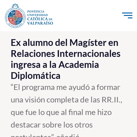
Click acá para ir directamente al contenido
La Universidad
Ex alumno del Magíster en
Relaciones Internacionales
Investigación, Creación e Innovación
ingresa a la Academia
PUCV Internacional
Diplomática
Vinculación con el Medio
“El programa me ayudó a formar
Admisión
una visión completa de las RR.II.,
Pregrado
que fue lo que al final me hizo
Postgrado
destacar sobre los otros
Formación Continua