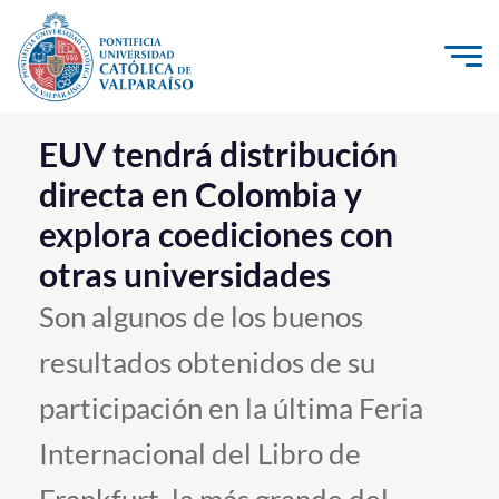
Click acá para ir directamente al contenido
La Universidad
EUV tendrá distribución
directa en Colombia y
Investigación, Creación e Innovación
explora coediciones con
PUCV Internacional
otras universidades
Vinculación con el Medio
Son algunos de los buenos
Admisión
resultados obtenidos de su
Pregrado
participación en la última Feria
Postgrado
Internacional del Libro de
Formación Continua