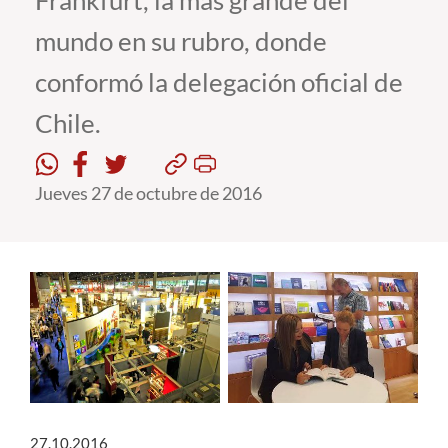
Frankfurt, la más grande del
mundo en su rubro, donde
Estudiantes
conformó la delegación oficial de
Académicos
Chile.
Funcionarios
Alumni
Jueves 27 de octubre de 2016
English
27.10.2016