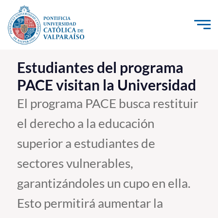
Click acá para ir directamente al contenido
La Universidad
Estudiantes del programa
PACE visitan la Universidad
Investigación, Creación e Innovación
PUCV Internacional
El programa PACE busca restituir
Vinculación con el Medio
el derecho a la educación
superior a estudiantes de
Admisión
sectores vulnerables,
Pregrado
garantizándoles un cupo en ella.
Postgrado
Esto permitirá aumentar la
Formación Continua