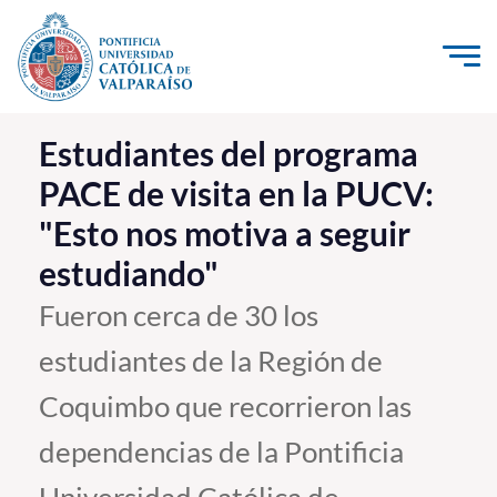
Click acá para ir directamente al contenido
La Universidad
Estudiantes del programa
PACE de visita en la PUCV:
Investigación, Creación e Innovación
"Esto nos motiva a seguir
PUCV Internacional
estudiando"
Vinculación con el Medio
Fueron cerca de 30 los
Admisión
estudiantes de la Región de
Pregrado
Coquimbo que recorrieron las
Postgrado
dependencias de la Pontificia
Formación Continua