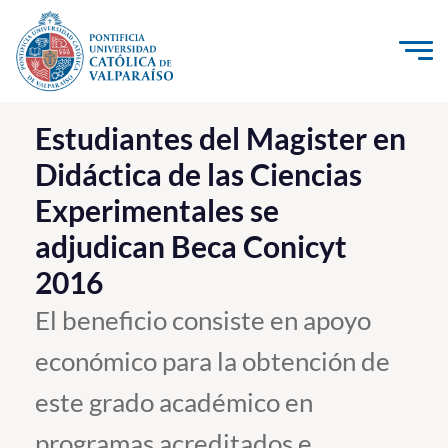
Click acá para ir directamente al contenido
La Universidad
Estudiantes del Magister en
Didáctica de las Ciencias
Investigación, Creación e Innovación
Experimentales se
PUCV Internacional
adjudican Beca Conicyt
Vinculación con el Medio
2016
Admisión
El beneficio consiste en apoyo
económico para la obtención de
Pregrado
este grado académico en
Postgrado
Formación Continua
programas acreditados e