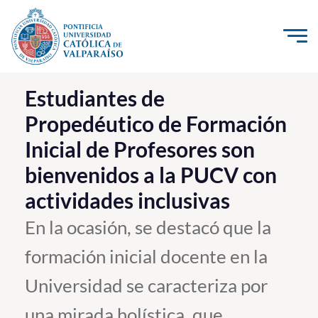
Click acá para ir directamente al contenido
La Universidad
Estudiantes de
Propedéutico de Formación
Investigación, Creación e Innovación
Inicial de Profesores son
PUCV Internacional
bienvenidos a la PUCV con
Vinculación con el Medio
actividades inclusivas
Admisión
En la ocasión, se destacó que la
formación inicial docente en la
Pregrado
Universidad se caracteriza por
Postgrado
Formación Continua
una mirada holística, que