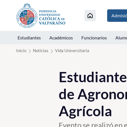
Click acá para ir directamente al contenido
Admisi
Estudiantes
Académicos
Funcionarios
Alum
Inicio
Noticias
Vida Universitaria
Estudiante
de Agronom
Agrícola
Evento se realizó en 