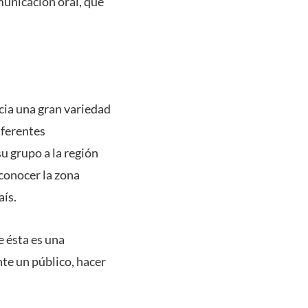
municación oral, que
cia una gran variedad
iferentes
u grupo a la región
 conocer la zona
aís.
e ésta es una
nte un público, hacer