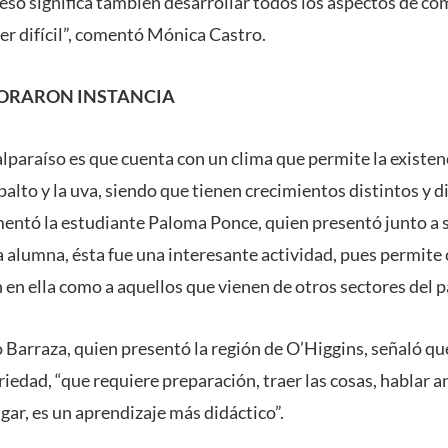
 eso significa también desarrollar todos los aspectos de co
r difícil”, comentó Mónica Castro.
LORARON INSTANCIA
alparaíso es que cuenta con un clima que permite la existen
palto y la uva, siendo que tienen crecimientos distintos y d
entó la estudiante Paloma Ponce, quien presentó junto a s
a alumna, ésta fue una interesante actividad, pues permite
 en ella como a aquellos que vienen de otros sectores del p
Barraza, quien presentó la región de O’Higgins, señaló qu
iedad, “que requiere preparación, traer las cosas, hablar a
gar, es un aprendizaje más didáctico”.