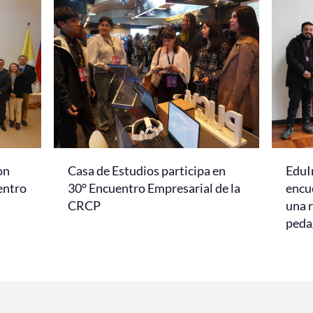
on
Casa de Estudios participa en
EduI
entro
30° Encuentro Empresarial de la
encu
CRCP
una r
peda