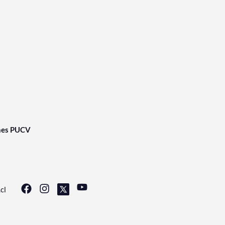
nes PUCV
cl