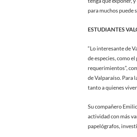
tenga que exponer, y
para muchos puede se
ESTUDIANTES VA
“Lo interesante de V
de especies, como el 
requerimientos”, com
de Valparaíso. Para l
tanto a quienes viven
Su compañero Emilio 
actividad con más var
papelógrafos, investi