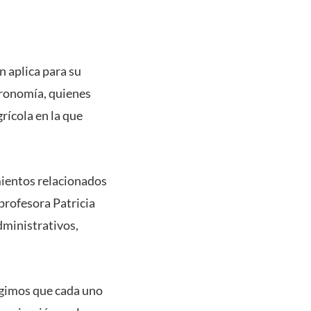
n aplica para su
gronomía, quienes
rícola en la que
mientos relacionados
 profesora Patricia
dministrativos,
igimos que cada uno