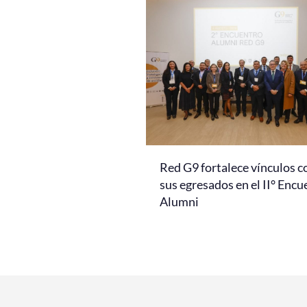
Red G9 fortalece vínculos c
sus egresados en el II° Encu
Alumni