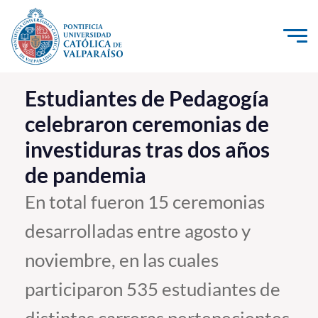
Click acá para ir directamente al contenido
La Universidad
Estudiantes de Pedagogía
celebraron ceremonias de
Investigación, Creación e Innovación
investiduras tras dos años
PUCV Internacional
de pandemia
Vinculación con el Medio
En total fueron 15 ceremonias
Admisión
desarrolladas entre agosto y
Pregrado
noviembre, en las cuales
Postgrado
participaron 535 estudiantes de
Formación Continua