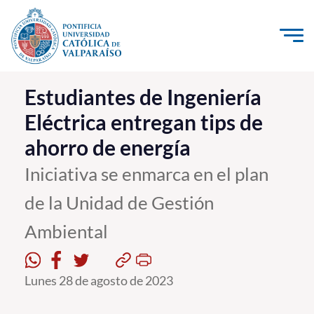
Click acá para ir directamente al contenido
La Universidad
Estudiantes de Ingeniería
Eléctrica entregan tips de
Investigación, Creación e Innovación
ahorro de energía
PUCV Internacional
Vinculación con el Medio
Iniciativa se enmarca en el plan
de la Unidad de Gestión
Admisión
Ambiental
Pregrado
Postgrado
Lunes 28 de agosto de 2023
Formación Continua