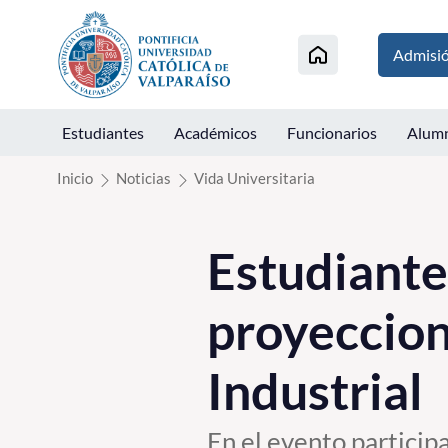
Click acá para ir directamente al contenido
Admisi
Estudiantes
Académicos
Funcionarios
Alum
Inicio
Noticias
Vida Universitaria
Estudiante
proyeccion
Industrial
En el evento particip