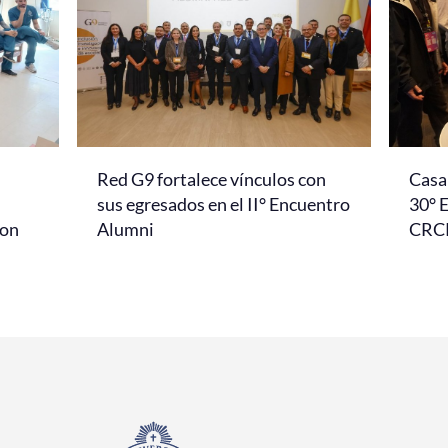
Red G9 fortalece vínculos con
Casa 
l
sus egresados en el II° Encuentro
30° 
con
Alumni
CRC