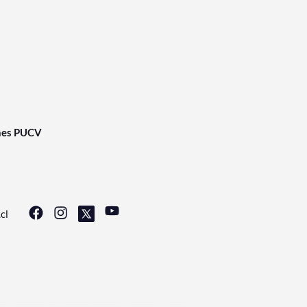
nes PUCV
cl