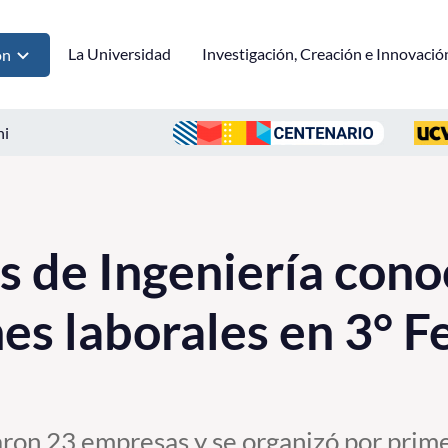
La Universidad
Investigación, Creación e Innovació
ón
ni
s de Ingeniería con
es laborales en 3° F
aron 23 empresas y se organizó por prim