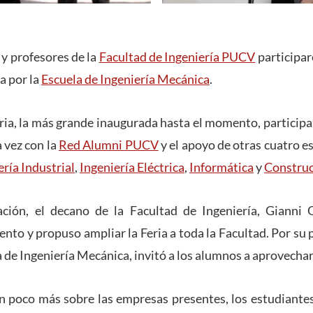
y profesores de la
Facultad de Ingeniería PUCV
participar
a por la
Escuela de Ingeniería Mecánica
.
Feria, la más grande inaugurada hasta el momento, particip
 vez con la
Red Alumni PUCV
y el apoyo de otras cuatro e
ería Industrial
,
Ingeniería Eléctrica
,
Informática
y
Construc
ción, el decano de la Facultad de Ingeniería, Gianni Ol
nto y propuso ampliar la Feria a toda la Facultad. Por su p
a de Ingeniería Mecánica, invitó a los alumnos a aprovecha
n poco más sobre las empresas presentes, los estudiante