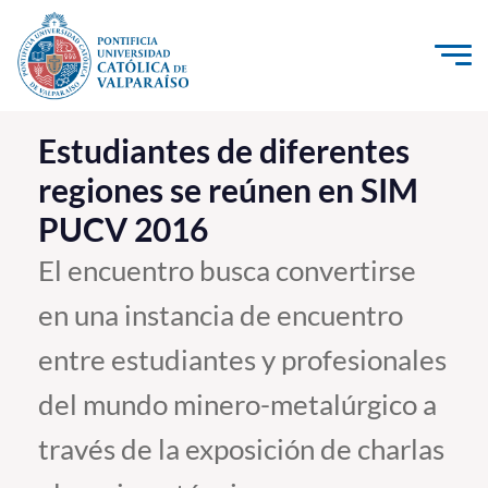
Click acá para ir directamente al contenido
La Universidad
Estudiantes de diferentes
regiones se reúnen en SIM
Investigación, Creación e Innovación
PUCV 2016
PUCV Internacional
Vinculación con el Medio
El encuentro busca convertirse
en una instancia de encuentro
Admisión
entre estudiantes y profesionales
Pregrado
del mundo minero-metalúrgico a
Postgrado
través de la exposición de charlas
Formación Continua