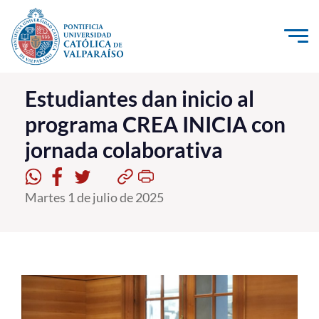
Click acá para ir directamente al contenido
La Universidad
Estudiantes dan inicio al
programa CREA INICIA con
Investigación, Creación e Innovación
jornada colaborativa
PUCV Internacional
Vinculación con el Medio
Martes 1 de julio de 2025
Admisión
Pregrado
Postgrado
Formación Continua