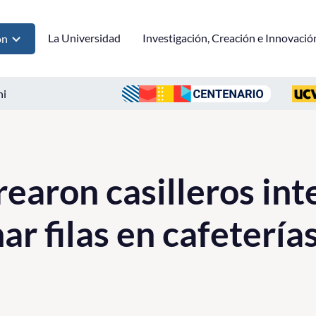
La Universidad
Investigación, Creación e Innovació
ón
ni
earon casilleros int
ar filas en cafetería