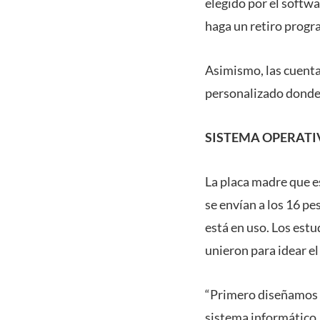
elegido por el softwa
haga un retiro progr
Asimismo, las cuentas
personalizado donde s
SISTEMA OPERATI
La placa madre que es
se envían a los 16 pe
está en uso. Los estu
unieron para idear el
“Primero diseñamos u
sistema informático,