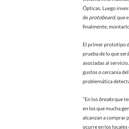
Ópticas. Luego inves
de
protoboard
, que 
finalmente, montarlo
El primer prototipo d
prueba de lo que será
asociadas al servicio
gustos o cercanía del
problemática detecta
“En los
breaks
que te
en los que mucha gen
alcanzan a comprar po
ocurre en los locales