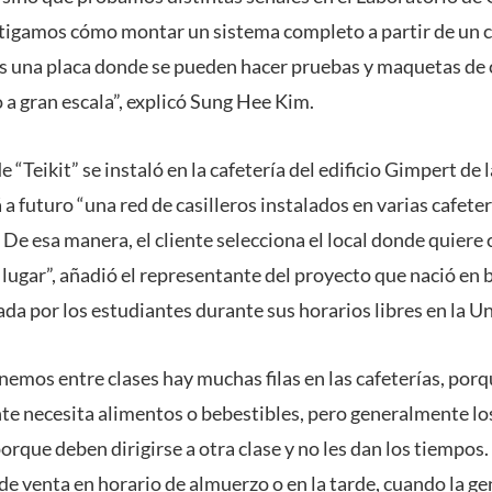
tigamos cómo montar un sistema completo a partir de un c
es una placa donde se pueden hacer pruebas y maquetas de c
 a gran escala”, explicó Sung Hee Kim.
e “Teikit” se instaló en la cafetería del edificio Gimpert d
 a futuro “una red de casilleros instalados en varias cafete
. De esa manera, el cliente selecciona el local donde quier
 lugar”, añadió el representante del proyecto que nació en 
da por los estudiantes durante sus horarios libres en la U
nemos entre clases hay muchas filas en las cafeterías, por
te necesita alimentos o bebestibles, pero generalmente lo
rque deben dirigirse a otra clase y no les dan los tiempos
 de venta en horario de almuerzo o en la tarde, cuando la ge