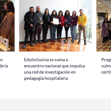
en
EduInclusiva se suma a
Prog
de la
encuentro nacional que impulsa
culmi
una red de investigación en
certi
pedagogía hospitalaria