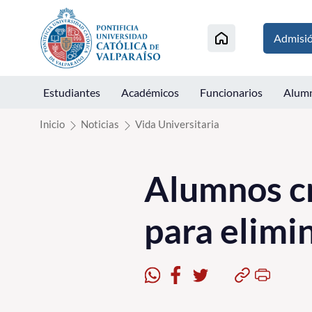
Click acá para ir directamente al contenido
Admisi
Estudiantes
Académicos
Funcionarios
Alum
Inicio
Noticias
Vida Universitaria
Alumnos cr
para elimin