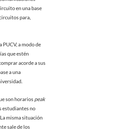
ircuito en una base
ircuitos para,
e la PUCV, a modo de
rías que estén
e comprar acorde a sus
base a una
niversidad.
que son horarios
peak
s estudiantes no
. La misma situación
nte sale de los