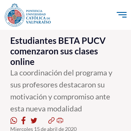
Click acá para ir directamente al contenido
La Universidad
Estudiantes BETA PUCV
comenzaron sus clases
Investigación, Creación e Innovación
online
PUCV Internacional
Vinculación con el Medio
La coordinación del programa y
sus profesores destacaron su
Admisión
motivación y compromiso ante
Pregrado
esta nueva modalidad
Postgrado
Formación Continua
Miercoles 15 de abril de 2020