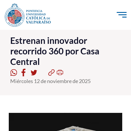
Click acá para ir directamente al contenido
La Universidad
Estrenan innovador
recorrido 360 por Casa
Investigación, Creación e Innovación
Central
PUCV Internacional
Vinculación con el Medio
Miércoles 12 de noviembre de 2025
Admisión
Pregrado
Postgrado
Formación Continua