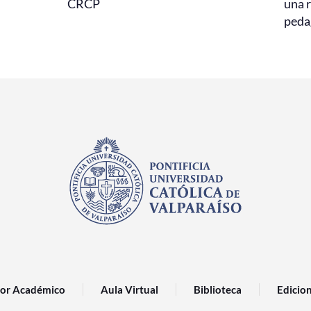
CRCP
una r
peda
or Académico
Aula Virtual
Biblioteca
Edicio