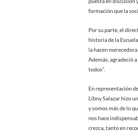
puesta en discusión y
formación que la soc
Por su parte, el dire
historia de la Escue
la hacen merecedora 
Además, agradeció a 
todos”.
En representación de
Libny Salazar hizo un
y somos más de lo q
nos hace indispensab
crezca, tanto en rec